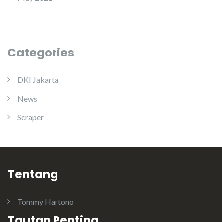
Categories
DKI Jakarta
News
Scraper
Tentang
Tommy Hartono
Tautan Penting