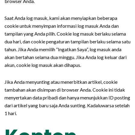
browser Anda.
Saat Anda log masuk, kami akan menyiapkan beberapa
cookie untuk menyimpan informasi log masuk Anda dan
tampilan yang Anda pilih. Cookie log masuk berlaku selama
dua hari, dan cookie pengaturan tampilan berlaku selama satu
tahun. Jika Anda memilih “Ingatkan Saya”, log masuk anda
akan bertahan selama dua minggu. Jika Anda log keluar dari
akun, cookie log masuk akan dihapus.
Jika Anda menyunting atau menerbitkan artikel, cookie
tambahan akan disimpan di browser Anda. Cookie ini tidak
menyertakan data pribadi dan hanya menunjukkan ID posting
dari artikel yang baru saja Anda sunting. Kadaluwarsa setelah
1 hari.