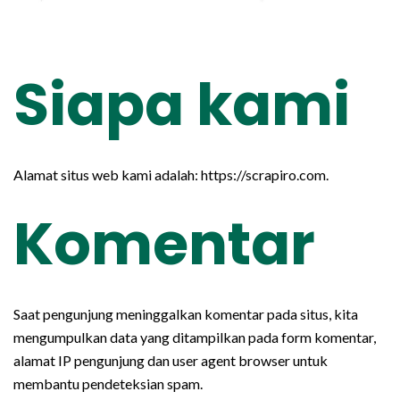
Siapa kami
Alamat situs web kami adalah: https://scrapiro.com.
Komentar
Saat pengunjung meninggalkan komentar pada situs, kita
mengumpulkan data yang ditampilkan pada form komentar,
alamat IP pengunjung dan user agent browser untuk
membantu pendeteksian spam.