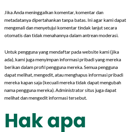
Jika Anda meninggalkan komentar, komentar dan
metadatanya dipertahankan tanpa batas. Ini agar kami dapat
mengenali dan menyetujui komentar tindak lanjut secara
otomatis dan tidak menahannya dalam antrean moderasi.
Untuk pengguna yang mendaftar pada website kami (jika
ada), kami juga menyimpan informasi pribadi yang mereka
berikan dalam profil pengguna mereka. Semua pengguna
dapat melihat, mengedit, atau menghapus informasi pribadi
mereka kapan saja (kecuali mereka tidak dapat mengubah
nama pengguna mereka). Administrator situs juga dapat
melihat dan mengedit informasi tersebut.
Hak apa